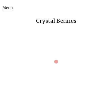
Menu
Crystal Bennes
April 3, 2013
774 × 774
Seulki 1